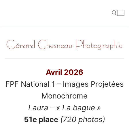
Aller
au
contenu
Rechercher :
Avril 2026
FPF National 1 – Images Projetées
Monochrome
Laura – « La bague »
51e place
(720 photos)