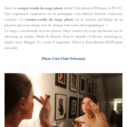
Voici le
compte-rendu du stage photo
dédié Club photo d’Orléans, le PCCO.
Une expérience immersive où la technique s’est effacée derrière l’émotion
visuelle. Ce
compte-rendu du stage photo
est le témoin privilégié de la
passion qui nous anime lors de chaque rencontre photographique. »
Le stage s’est déroulé en trois phases. Deux soirées de cours de théorie sur le
shooting en studio, Mode & Beauté. Puis le samedi 15 février, shooting en
studio avec Margot. Il y avait 4 stagiaires. Merci à Jean-Michel BLIN pour
son aide.
Photo-Ciné-Club-Orléanais