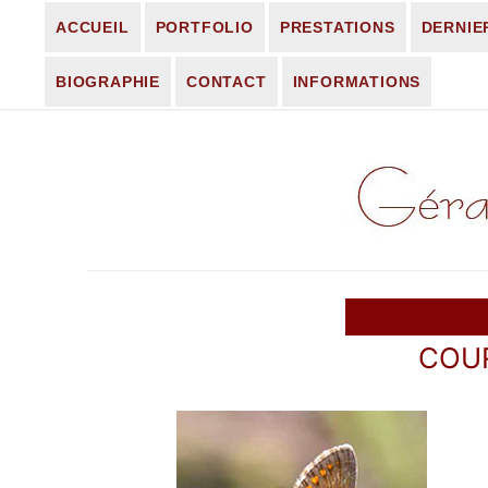
Aller
ACCUEIL
PORTFOLIO
PRESTATIONS
DERNIE
au
contenu
BIOGRAPHIE
CONTACT
INFORMATIONS
COUR