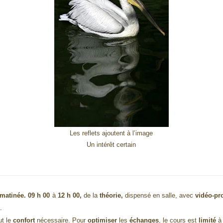
Les reflets ajoutent à l’image
Un intérêt certain
 matinée.
09 h 00
à
12 h 00,
de la
théorie,
dispensé
en salle,
avec
vidéo-pro
s.
t le
confort
nécessaire. Pour
optimiser
les
échanges
, le cours est
limité
à